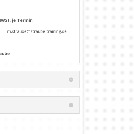
 MWSt. je Termin
: m.straube@straube-training.de
raube